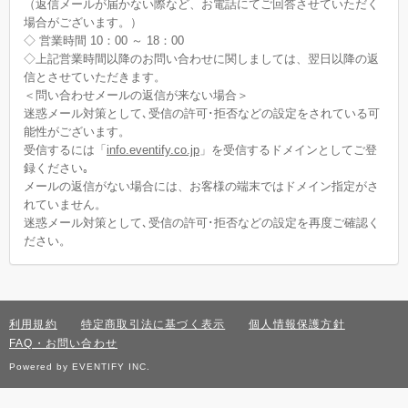
（返信メールが届かない際など、お電話にてご回答させていただく
場合がございます。）
◇ 営業時間 10：00 ～ 18：00
◇上記営業時間以降のお問い合わせに関しましては、翌日以降の返
信とさせていただきます。
＜問い合わせメールの返信が来ない場合＞
迷惑メール対策として､受信の許可･拒否などの設定をされている可
能性がございます。
受信するには「
info.eventify.co.jp
」を受信するドメインとしてご登
録ください｡
メールの返信がない場合には、お客様の端末ではドメイン指定がさ
れていません。
迷惑メール対策として､受信の許可･拒否などの設定を再度ご確認く
ださい。
利用規約
特定商取引法に基づく表示
個人情報保護方針
FAQ・お問い合わせ
Powered by EVENTIFY INC.