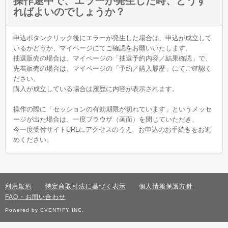
操作途中で、エラーが発生した時、どうす
ればよいのでしょうか？
申込ボタンクリック後にエラーが発生した場合は、申込が成立して
いるかどうか、マイページにてご確認をお願いいたします。
抽選販売の場合は、マイページの「抽選予約内容／結果確認」で、
先着販売の場合は、マイページの「予約／購入履歴」にてご確認く
ださい。
購入が成立している場合は履歴に内容が表示されます。
操作の際に「セッションの有効期限が切れています」というメッセ
ージが出た場合は、一度ブラウザ（画面）を閉じていただき、
今一度受付サイトURLにアクセスのうえ、お申込のお手続きをお進
めください。
利用規約
特定商取引法に基づく表示
個人情報保護方針
FAQ・お問い合わせ
Powered by EVENTIFY INC.